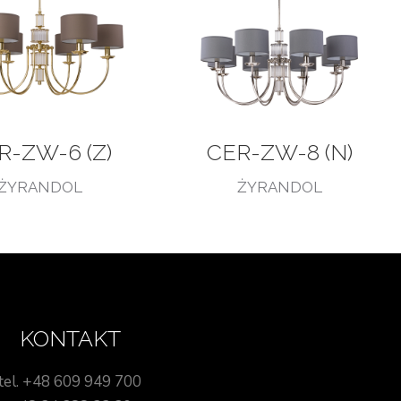
R-ZW-6 (Z)
CER-ZW-8 (N)
ŻYRANDOL
ŻYRANDOL
KONTAKT
tel. +48 609 949 700