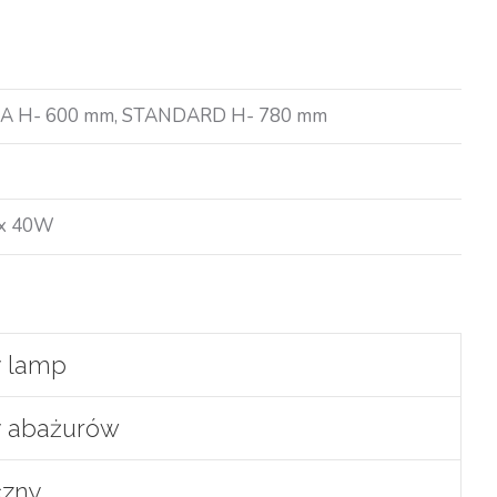
A H- 600 mm, STANDARD H- 780 mm
ax 40W
y lamp
y abażurów
czny