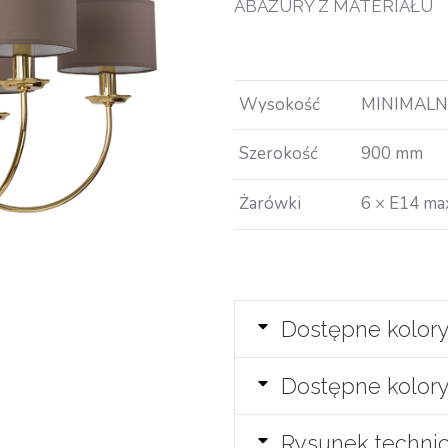
ABAŻURY Z MATERIAŁU
Wysokość
MINIMALN
Szerokość
900 mm
Żarówki
6 × E14 m
Dostępne kolor
Dostępne kolor
Rysunek techni